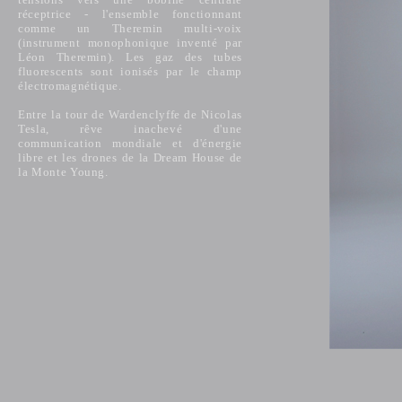
réceptrice - l'ensemble fonctionnant
comme un Theremin multi-voix
(instrument monophonique inventé par
Léon Theremin). Les gaz des tubes
fluorescents sont ionisés par le champ
électromagnétique.
Entre la tour de Wardenclyffe de Nicolas
Tesla, rêve inachevé d'une
communication mondiale et d'énergie
libre et les drones de la Dream House de
la Monte Young.